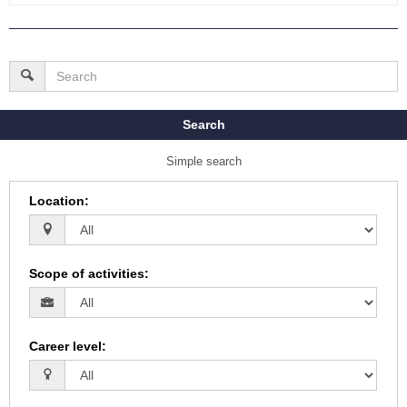
Search
Simple search
Location
:
Scope of activities
:
Career level
: